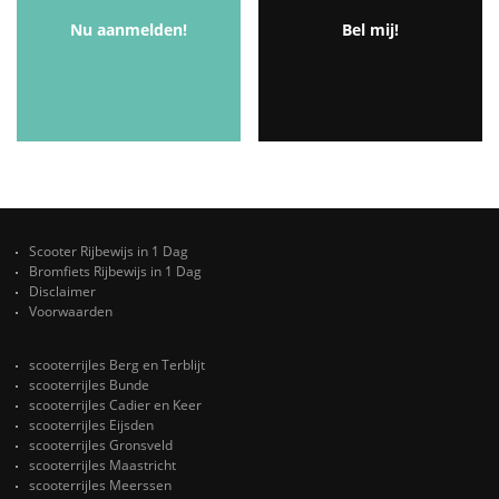
Nu aanmelden!
Bel mij!
Scooter Rijbewijs in 1 Dag
Bromfiets Rijbewijs in 1 Dag
Disclaimer
Voorwaarden
scooterrijles Berg en Terblijt
scooterrijles Bunde
scooterrijles Cadier en Keer
scooterrijles Eijsden
scooterrijles Gronsveld
scooterrijles Maastricht
scooterrijles Meerssen