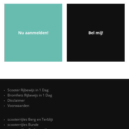
Nu aanmelden!
Bel mij!
Scooter Rijbewijs in 1 Dag
Bromfiets Rijbewijs in 1 Dag
Disclaimer
Voorwaarden
scooterrijles Berg en Terblijt
scooterrijles Bunde