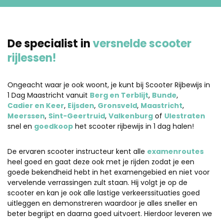
De specialist in
versnelde scooter
rijlessen!
Ongeacht waar je ook woont, je kunt bij Scooter Rijbewijs in
1 Dag Maastricht vanuit
Berg en Terblijt
,
Bunde
,
Cadier en Keer
,
Eijsden
,
Gronsveld
,
Maastricht
,
Meerssen
,
Sint-Geertruid
,
Valkenburg
of
Ulestraten
snel en
goedkoop
het scooter rijbewijs in 1 dag halen!
De ervaren scooter instructeur kent alle
examenroutes
heel goed en gaat deze ook met je rijden zodat je een
goede bekendheid hebt in het examengebied en niet voor
vervelende verrassingen zult staan. Hij volgt je op de
scooter en kan je ook alle lastige verkeerssituaties goed
uitleggen en demonstreren waardoor je alles sneller en
beter begrijpt en daarna goed uitvoert. Hierdoor leveren we